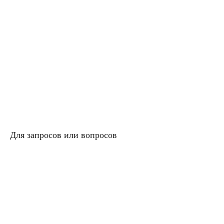
Для запросов или вопросов
Пожалуйста, заполните форму
ниже или позвоните нам по
телефону
(212) 944-7434