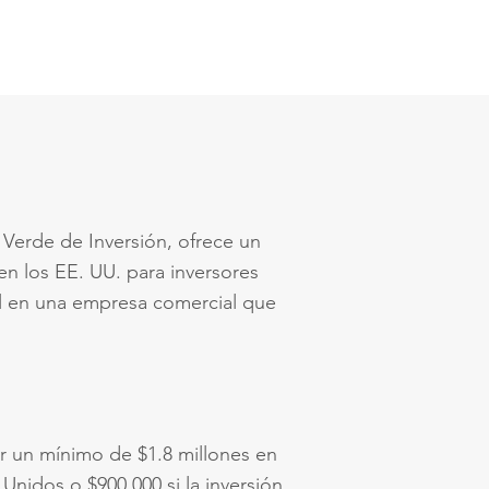
 Verde de Inversión, ofrece un
en los EE. UU. para inversores
al en una empresa comercial que
rtir un mínimo de $1.8 millones en
nidos o $900,000 si la inversión