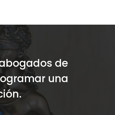
 abogados de
programar una
ción.